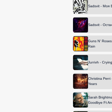
Sadsvit - Моя
Sadsvit - Оста
Guns N' Roses
Rain
Jurrivh - Cryin
Christina Perri
Years
Sarah Brightma
Goodbye Ft And