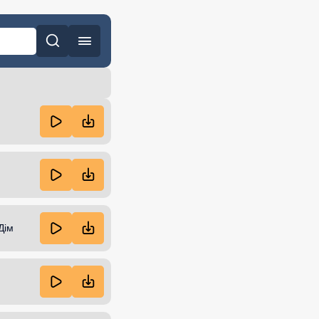
 сна
Часто ищут
Дім