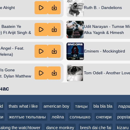
 Alright
Ruth B. - Dandelions
- Baatein Ye
Udit Narayan - Tumse Mi
 Ft Arijit Singh &
Alka Yagnik & Himesh
Reshammiya & Sameer
 Angel - Feat.
Eminem - Mockingbird
Helena)
 Is Gone
Tom Odell - Another Lov
at. Dylan Matthew
w) Ft Dylan
час
id
thats what i like
american boy
танцы
bla bla bla
ладо
жи
желтые тюльпаны
лейла
солнышко
снегири
popsta
l along the watchtower
dance monkey
bresh dai che fai
kizaru