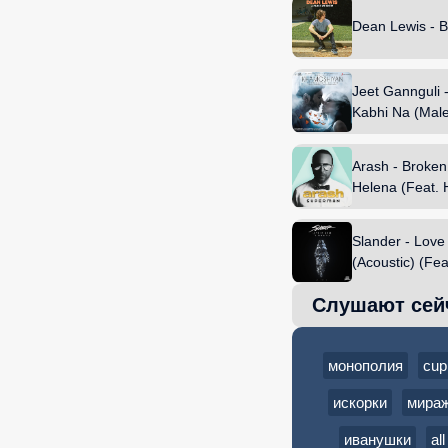
Dean Lewis - Be
Jeet Gannguli 
Kabhi Na (Male)
Sayeed Quadri
Arash - Broken
Helena (Feat. 
Slander - Love
(Acoustic) (Fe
& Dylan Matthe
Слушают сей
Matthew
монополия
cup
искорки
мира
иванушки
al