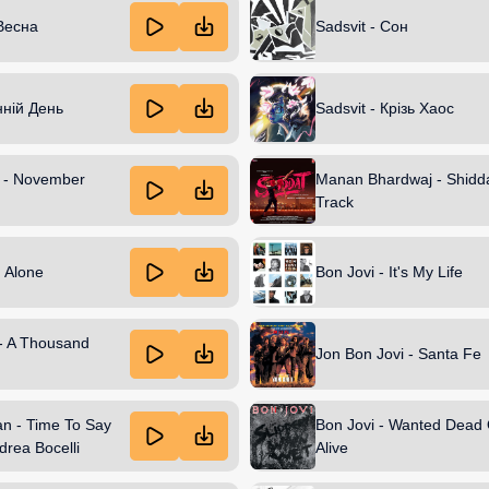
 Весна
Sadsvit - Сон
нній День
Sadsvit - Крізь Хаос
 - November
Manan Bhardwaj - Shiddat
Track
g Alone
Bon Jovi - It's My Life
 - A Thousand
Jon Bon Jovi - Santa Fe
n - Time To Say
Bon Jovi - Wanted Dead
rea Bocelli
Alive