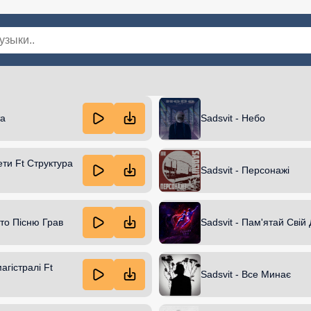
инки
Популярная
Хиты 2025
В машину
Для детей
Для
та
Sadsvit - Небо
ети Ft Структура
Sadsvit - Персонажі
Хто Пісню Грав
Sadsvit - Пам'ятай Свій 
агістралі Ft
Sadsvit - Все Минає