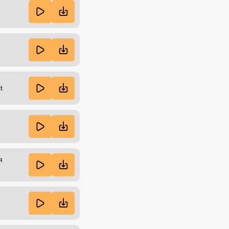
t
я
.