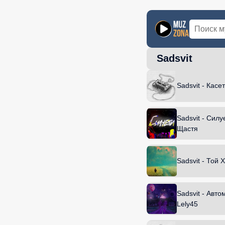
Sadsvit
Главная
Нов
Sadsvit - Касе
Sadsvit - Силу
Щастя
Sadsvit - Той 
Sadsvit - Автом
Lely45