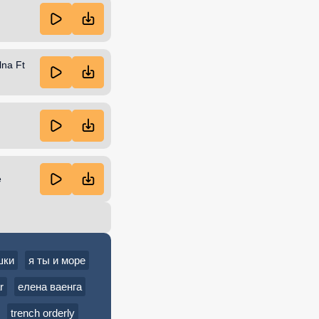
lna Ft
e
шки
я ты и море
r
елена ваенга
trench orderly