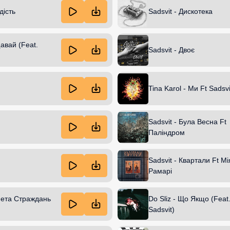
дість
Sadsvit - Дискотека
авай (Feat.
Sadsvit - Двоє
Tina Karol - Ми Ft Sadsvi
Sadsvit - Була Весна Ft
Паліндром
Sadsvit - Квартали Ft Мі
Рамарі
фета Страждань
Do Sliz - Що Якщо (Feat
Sadsvit)